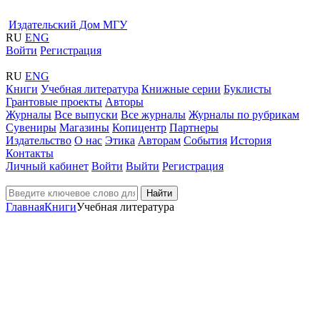
Издательский Дом МГУ
RU
ENG
Войти
Регистрация
RU
ENG
Книги
Учебная литература
Книжные серии
Буклисты
Грантовые проекты
Авторы
Журналы
Все выпуски
Все журналы
Журналы по рубрикам
Сувениры
Магазины
Копицентр
Партнеры
Издательство
О нас
Этика
Авторам
События
История
Контакты
Личный кабинет
Войти
Выйти
Регистрация
Найти
Главная
Книги
Учебная литература