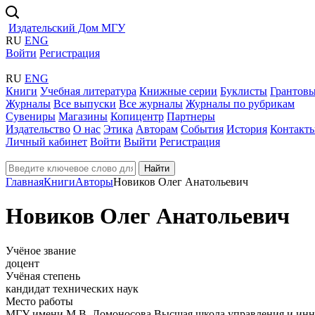
Издательский Дом МГУ
RU
ENG
Войти
Регистрация
RU
ENG
Книги
Учебная литература
Книжные серии
Буклисты
Грантовы
Журналы
Все выпуски
Все журналы
Журналы по рубрикам
Сувениры
Магазины
Копицентр
Партнеры
Издательство
О нас
Этика
Авторам
События
История
Контакт
Личный кабинет
Войти
Выйти
Регистрация
Найти
Главная
Книги
Авторы
Новиков Олег Анатольевич
Новиков Олег Анатольевич
Учёное звание
доцент
Учёная степень
кандидат технических наук
Место работы
МГУ имени М.В. Ломоносова Высшая школа управления и ин