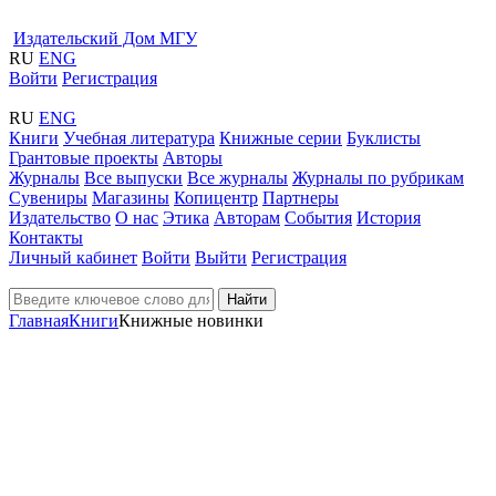
Издательский Дом МГУ
RU
ENG
Войти
Регистрация
RU
ENG
Книги
Учебная литература
Книжные серии
Буклисты
Грантовые проекты
Авторы
Журналы
Все выпуски
Все журналы
Журналы по рубрикам
Сувениры
Магазины
Копицентр
Партнеры
Издательство
О нас
Этика
Авторам
События
История
Контакты
Личный кабинет
Войти
Выйти
Регистрация
Найти
Главная
Книги
Книжные новинки