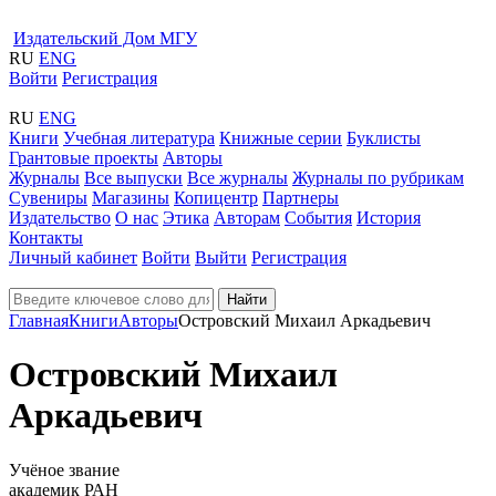
Издательский Дом МГУ
RU
ENG
Войти
Регистрация
RU
ENG
Книги
Учебная литература
Книжные серии
Буклисты
Грантовые проекты
Авторы
Журналы
Все выпуски
Все журналы
Журналы по рубрикам
Сувениры
Магазины
Копицентр
Партнеры
Издательство
О нас
Этика
Авторам
События
История
Контакты
Личный кабинет
Войти
Выйти
Регистрация
Найти
Главная
Книги
Авторы
Островский Михаил Аркадьевич
Островский Михаил
Аркадьевич
Учёное звание
академик РАН