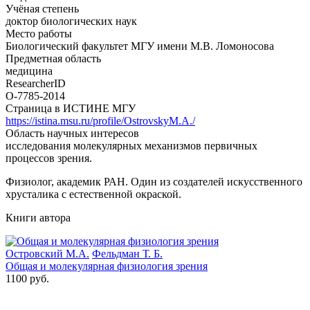
Учёная степень
доктор биологических наук
Место работы
Биологический факультет МГУ имени М.В. Ломоносова
Предметная область
медицина
ResearcherID
O-7785-2014
Страница в ИСТИНЕ МГУ
https://istina.msu.ru/profile/OstrovskyM.A./
Область научных интересов
исследования молекулярных механизмов первичных
процессов зрения.
Физиолог, академик РАН. Один из создателей искусственного
хрусталика с естественной окраской.
Книги автора
Островский М.А.
Фельдман Т. Б.
Общая и молекулярная физиология зрения
1100 руб.