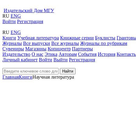
Издательский Дом МГУ
RU
ENG
Войти
Регистрация
RU
ENG
Книги
Учебная литература
Книжные серии
Буклисты
Грантовы
Журналы
Все выпуски
Все журналы
Журналы по рубрикам
Сувениры
Магазины
Копицентр
Партнеры
Издательство
О нас
Этика
Авторам
События
История
Контакт
Личный кабинет
Войти
Выйти
Регистрация
Найти
Главная
Книги
Научная литература