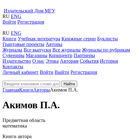
Издательский Дом МГУ
RU
ENG
Войти
Регистрация
RU
ENG
Книги
Учебная литература
Книжные серии
Буклисты
Грантовые проекты
Авторы
Журналы
Все выпуски
Все журналы
Журналы по рубрикам
Сувениры
Магазины
Копицентр
Партнеры
Издательство
О нас
Этика
Авторам
События
История
Контакты
Личный кабинет
Войти
Выйти
Регистрация
Найти
Главная
Книги
Авторы
Акимов П.А.
Акимов П.А.
Предметная область
математика
Книги автора