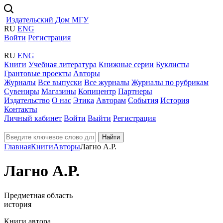
Издательский Дом МГУ
RU
ENG
Войти
Регистрация
RU
ENG
Книги
Учебная литература
Книжные серии
Буклисты
Грантовые проекты
Авторы
Журналы
Все выпуски
Все журналы
Журналы по рубрикам
Сувениры
Магазины
Копицентр
Партнеры
Издательство
О нас
Этика
Авторам
События
История
Контакты
Личный кабинет
Войти
Выйти
Регистрация
Найти
Главная
Книги
Авторы
Лагно А.Р.
Лагно А.Р.
Предметная область
история
Книги автора