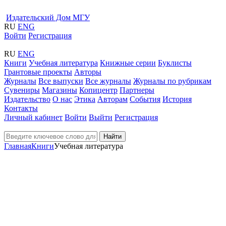
Издательский Дом МГУ
RU
ENG
Войти
Регистрация
RU
ENG
Книги
Учебная литература
Книжные серии
Буклисты
Грантовые проекты
Авторы
Журналы
Все выпуски
Все журналы
Журналы по рубрикам
Сувениры
Магазины
Копицентр
Партнеры
Издательство
О нас
Этика
Авторам
События
История
Контакты
Личный кабинет
Войти
Выйти
Регистрация
Найти
Главная
Книги
Учебная литература