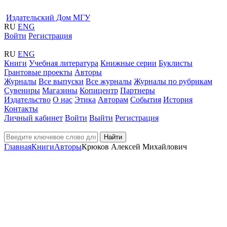
Издательский Дом МГУ
RU
ENG
Войти
Регистрация
RU
ENG
Книги
Учебная литература
Книжные серии
Буклисты
Грантовые проекты
Авторы
Журналы
Все выпуски
Все журналы
Журналы по рубрикам
Сувениры
Магазины
Копицентр
Партнеры
Издательство
О нас
Этика
Авторам
События
История
Контакты
Личный кабинет
Войти
Выйти
Регистрация
Найти
Главная
Книги
Авторы
Крюков Алексей Михайлович