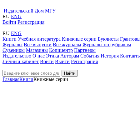
Издательский Дом МГУ
RU
ENG
Войти
Регистрация
RU
ENG
Книги
Учебная литература
Книжные серии
Буклисты
Грантовы
Журналы
Все выпуски
Все журналы
Журналы по рубрикам
Сувениры
Магазины
Копицентр
Партнеры
Издательство
О нас
Этика
Авторам
События
История
Контакт
Личный кабинет
Войти
Выйти
Регистрация
Найти
Главная
Книги
Книжные серии