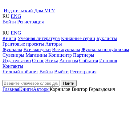
Издательский Дом МГУ
RU
ENG
Войти
Регистрация
RU
ENG
Книги
Учебная литература
Книжные серии
Буклисты
Грантовые проекты
Авторы
Журналы
Все выпуски
Все журналы
Журналы по рубрикам
Сувениры
Магазины
Копицентр
Партнеры
Издательство
О нас
Этика
Авторам
События
История
Контакты
Личный кабинет
Войти
Выйти
Регистрация
Найти
Главная
Книги
Авторы
Корнилов Виктор Геральдович