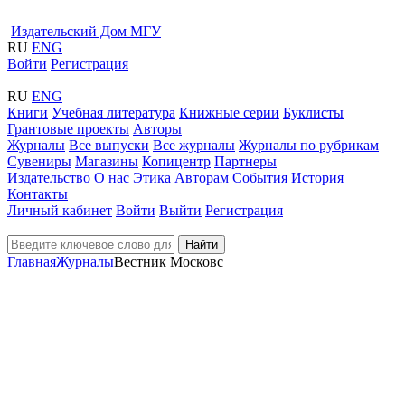
Издательский Дом МГУ
RU
ENG
Войти
Регистрация
RU
ENG
Книги
Учебная литература
Книжные серии
Буклисты
Грантовые проекты
Авторы
Журналы
Все выпуски
Все журналы
Журналы по рубрикам
Сувениры
Магазины
Копицентр
Партнеры
Издательство
О нас
Этика
Авторам
События
История
Контакты
Личный кабинет
Войти
Выйти
Регистрация
Найти
Главная
Журналы
Вестник Московс