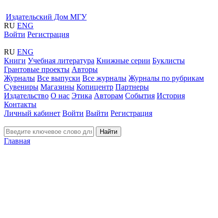
Издательский Дом МГУ
RU
ENG
Войти
Регистрация
RU
ENG
Книги
Учебная литература
Книжные серии
Буклисты
Грантовые проекты
Авторы
Журналы
Все выпуски
Все журналы
Журналы по рубрикам
Сувениры
Магазины
Копицентр
Партнеры
Издательство
О нас
Этика
Авторам
События
История
Контакты
Личный кабинет
Войти
Выйти
Регистрация
Найти
Главная