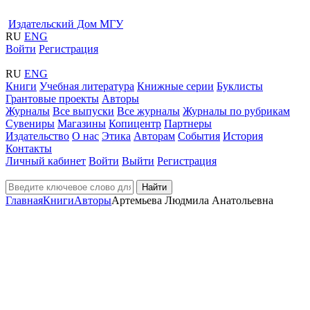
Издательский Дом МГУ
RU
ENG
Войти
Регистрация
RU
ENG
Книги
Учебная литература
Книжные серии
Буклисты
Грантовые проекты
Авторы
Журналы
Все выпуски
Все журналы
Журналы по рубрикам
Сувениры
Магазины
Копицентр
Партнеры
Издательство
О нас
Этика
Авторам
События
История
Контакты
Личный кабинет
Войти
Выйти
Регистрация
Найти
Главная
Книги
Авторы
Артемьева Людмила Анатольевна