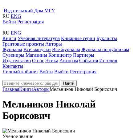
Издательский Дом МГУ
RU
ENG
Войти
Регистрация
RU
ENG
Книги
Учебная литература
Книжные серии
Буклисты
Грантовые проекты
Авторы
Журналы
Все выпуски
Все журналы
Журналы по рубрикам
Сувениры
Магазины
Копицентр
Партнеры
Издательство
О нас
Этика
Авторам
События
История
Контакты
Личный кабинет
Войти
Выйти
Регистрация
Найти
Главная
Книги
Авторы
Мельников Николай Борисович
Мельников Николай
Борисович
Учёное звание