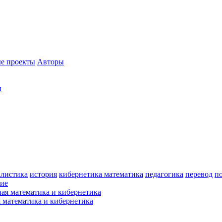
е проекты
Авторы
ы
листика
история
кибернетика
математика
педагогика
перевод
п
ние
 математика и кибернетика