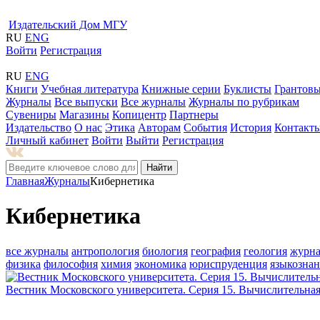
Издательский Дом МГУ
RU
ENG
Войти
Регистрация
RU
ENG
Книги
Учебная литература
Книжные серии
Буклисты
Грантовы
Журналы
Все выпуски
Все журналы
Журналы по рубрикам
Сувениры
Магазины
Копицентр
Партнеры
Издательство
О нас
Этика
Авторам
События
История
Контакт
Личный кабинет
Войти
Выйти
Регистрация
Найти
Главная
Журналы
Кибернетика
Кибернетика
все журналы
антропология
биология
география
геология
журна
физика
философия
химия
экономика
юриспруденция
языкозна
Вестник Московского университета. Серия 15. Вычислительная