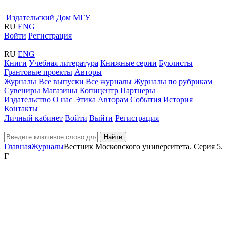
Издательский Дом МГУ
RU
ENG
Войти
Регистрация
RU
ENG
Книги
Учебная литература
Книжные серии
Буклисты
Грантовые проекты
Авторы
Журналы
Все выпуски
Все журналы
Журналы по рубрикам
Сувениры
Магазины
Копицентр
Партнеры
Издательство
О нас
Этика
Авторам
События
История
Контакты
Личный кабинет
Войти
Выйти
Регистрация
Найти
Главная
Журналы
Вестник Московского университета. Серия 5.
Г