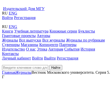
Издательский Дом МГУ
RU
ENG
Войти
Регистрация
RU
ENG
Книги
Учебная литература
Книжные серии
Буклисты
Грантовые проекты
Авторы
Журналы
Все выпуски
Все журналы
Журналы по рубрикам
Сувениры
Магазины
Копицентр
Партнеры
Издательство
О нас
Этика
Авторам
События
История
Контакты
Личный кабинет
Войти
Выйти
Регистрация
Найти
Главная
Журналы
Вестник Московского университета. Серия 5.
Г