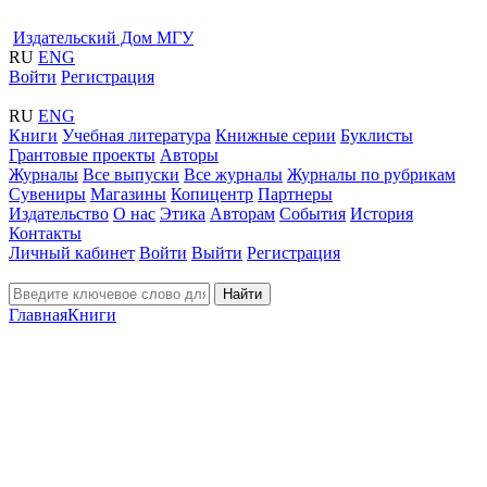
Издательский Дом МГУ
RU
ENG
Войти
Регистрация
RU
ENG
Книги
Учебная литература
Книжные серии
Буклисты
Грантовые проекты
Авторы
Журналы
Все выпуски
Все журналы
Журналы по рубрикам
Сувениры
Магазины
Копицентр
Партнеры
Издательство
О нас
Этика
Авторам
События
История
Контакты
Личный кабинет
Войти
Выйти
Регистрация
Найти
Главная
Книги