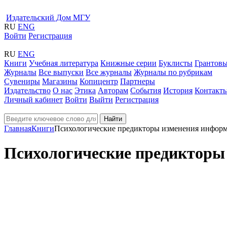
Издательский Дом МГУ
RU
ENG
Войти
Регистрация
RU
ENG
Книги
Учебная литература
Книжные серии
Буклисты
Грантовы
Журналы
Все выпуски
Все журналы
Журналы по рубрикам
Сувениры
Магазины
Копицентр
Партнеры
Издательство
О нас
Этика
Авторам
События
История
Контакт
Личный кабинет
Войти
Выйти
Регистрация
Найти
Главная
Книги
Психологические предикторы изменения инфор
Психологические предикторы