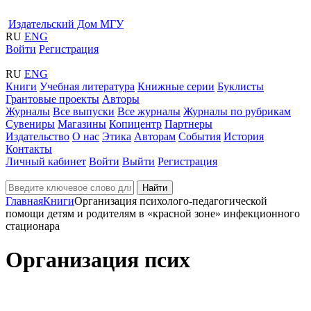
Издательский Дом МГУ
RU
ENG
Войти
Регистрация
RU
ENG
Книги
Учебная литература
Книжные серии
Буклисты
Грантовые проекты
Авторы
Журналы
Все выпуски
Все журналы
Журналы по рубрикам
Сувениры
Магазины
Копицентр
Партнеры
Издательство
О нас
Этика
Авторам
События
История
Контакты
Личный кабинет
Войти
Выйти
Регистрация
Найти
Главная
Книги
Организация психолого-педагогической
помощи детям и родителям в «красной зоне» инфекционного
стационара
Организация псих