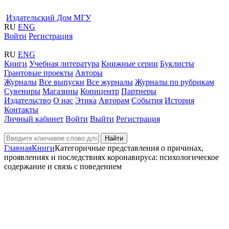
Издательский Дом МГУ
RU
ENG
Войти
Регистрация
RU
ENG
Книги
Учебная литература
Книжные серии
Буклисты
Грантовые проекты
Авторы
Журналы
Все выпуски
Все журналы
Журналы по рубрикам
Сувениры
Магазины
Копицентр
Партнеры
Издательство
О нас
Этика
Авторам
События
История
Контакты
Личный кабинет
Войти
Выйти
Регистрация
Найти
Главная
Книги
Категоричные представления о причинах,
проявлениях и последствиях коронавируса: психологическое
содержание и связь с поведением