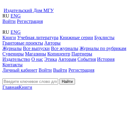
Издательский Дом МГУ
RU
ENG
Войти
Регистрация
RU
ENG
Книги
Учебная литература
Книжные серии
Буклисты
Грантовые проекты
Авторы
Журналы
Все выпуски
Все журналы
Журналы по рубрикам
Сувениры
Магазины
Копицентр
Партнеры
Издательство
О нас
Этика
Авторам
События
История
Контакты
Личный кабинет
Войти
Выйти
Регистрация
Найти
Главная
Книги