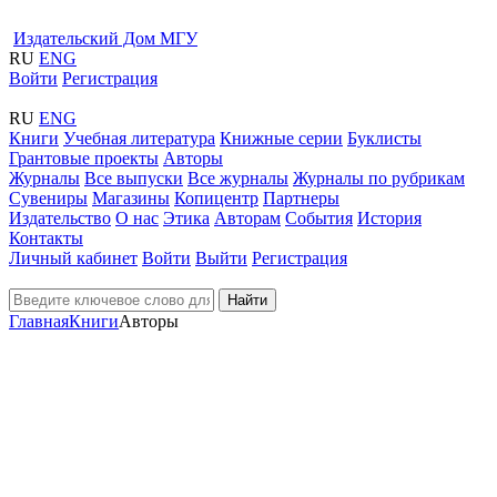
Издательский Дом МГУ
RU
ENG
Войти
Регистрация
RU
ENG
Книги
Учебная литература
Книжные серии
Буклисты
Грантовые проекты
Авторы
Журналы
Все выпуски
Все журналы
Журналы по рубрикам
Сувениры
Магазины
Копицентр
Партнеры
Издательство
О нас
Этика
Авторам
События
История
Контакты
Личный кабинет
Войти
Выйти
Регистрация
Найти
Главная
Книги
Авторы