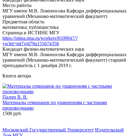
Место работы
МГУ имени М.В. Ломоносова Кафедра дифференциальных
уравнений (Механико-математический факультет)
Предметная область
математика; публицистика
Страница в ИСТИНЕ МГУ
https://istina.msu.ru/workers/8109947/?
ysclid=ml7xjil79q155674358
Кандидат физико-математических наук
МГУ имени М.В. Ломоносова Кафедра дифференциальных
уравнений (Механико-математический факультет) старший
преподаватель с 1 декабря 2019 г.
Книги автора
Палин В. В.
Материалы семинаров по уравнениям с частными
производными
1500 руб.
Московский Государственный Университет
Издательский
Дом МГУ