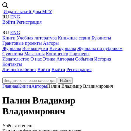
Издательский Дом МГУ
RU
ENG
Войти
Регистрация
RU
ENG
Книги
Учебная литература
Книжные серии
Буклисты
Грантовые проекты
Авторы
Журналы
Все выпуски
Все журналы
Журналы по рубрикам
Сувениры
Магазины
Копицентр
Партнеры
Издательство
О нас
Этика
Авторам
События
История
Контакты
Личный кабинет
Войти
Выйти
Регистрация
Найти
Главная
Книги
Авторы
Палин Владимир Владимирович
Палин Владимир
Владимирович
Учёная степень
Кандидат физико-математических наук