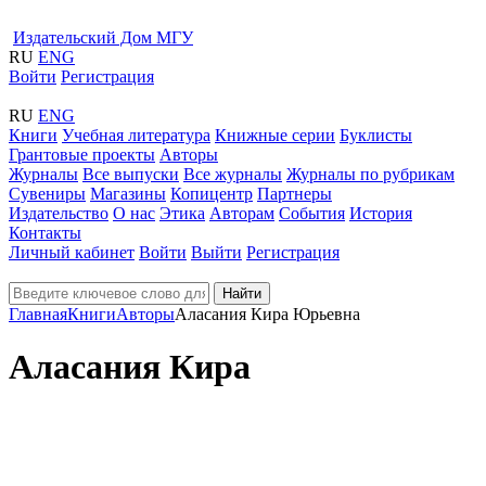
Издательский Дом МГУ
RU
ENG
Войти
Регистрация
RU
ENG
Книги
Учебная литература
Книжные серии
Буклисты
Грантовые проекты
Авторы
Журналы
Все выпуски
Все журналы
Журналы по рубрикам
Сувениры
Магазины
Копицентр
Партнеры
Издательство
О нас
Этика
Авторам
События
История
Контакты
Личный кабинет
Войти
Выйти
Регистрация
Найти
Главная
Книги
Авторы
Аласания Кира Юрьевна
Аласания Кира