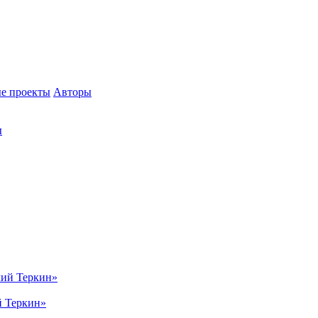
е проекты
Авторы
ы
й Теркин»