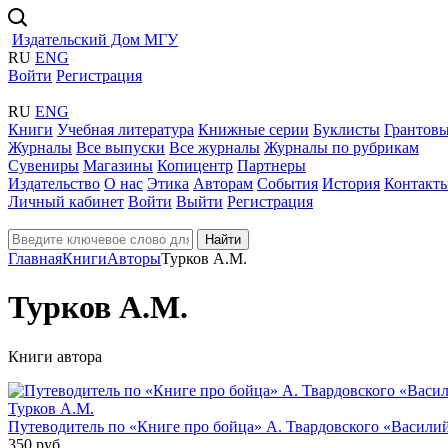
Издательский Дом МГУ
RU
ENG
Войти
Регистрация
RU
ENG
Книги
Учебная литература
Книжные серии
Буклисты
Грантовы
Журналы
Все выпуски
Все журналы
Журналы по рубрикам
Сувениры
Магазины
Копицентр
Партнеры
Издательство
О нас
Этика
Авторам
События
История
Контакт
Личный кабинет
Войти
Выйти
Регистрация
Найти
Главная
Книги
Авторы
Турков А.М.
Турков А.М.
Книги автора
Турков А.М.
Путеводитель по «Книге про бойца» А. Твардовского «Васили
350 руб.