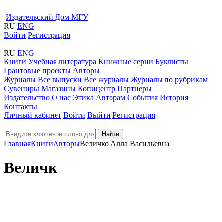
Издательский Дом МГУ
RU
ENG
Войти
Регистрация
RU
ENG
Книги
Учебная литература
Книжные серии
Буклисты
Грантовые проекты
Авторы
Журналы
Все выпуски
Все журналы
Журналы по рубрикам
Сувениры
Магазины
Копицентр
Партнеры
Издательство
О нас
Этика
Авторам
События
История
Контакты
Личный кабинет
Войти
Выйти
Регистрация
Найти
Главная
Книги
Авторы
Величко Алла Васильевна
Величк