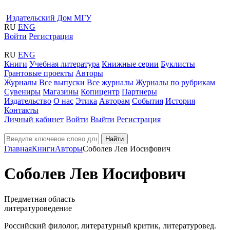
Издательский Дом МГУ
RU
ENG
Войти
Регистрация
RU
ENG
Книги
Учебная литература
Книжные серии
Буклисты
Грантовые проекты
Авторы
Журналы
Все выпуски
Все журналы
Журналы по рубрикам
Сувениры
Магазины
Копицентр
Партнеры
Издательство
О нас
Этика
Авторам
События
История
Контакты
Личный кабинет
Войти
Выйти
Регистрация
Найти
Главная
Книги
Авторы
Соболев Лев Иосифович
Соболев Лев Иосифович
Предметная область
литературоведение
Российский филолог, литературный критик, литературовед.