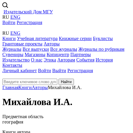
Издательский Дом МГУ
RU
ENG
Войти
Регистрация
RU
ENG
Книги
Учебная литература
Книжные серии
Буклисты
Грантовые проекты
Авторы
Журналы
Все выпуски
Все журналы
Журналы по рубрикам
Сувениры
Магазины
Копицентр
Партнеры
Издательство
О нас
Этика
Авторам
События
История
Контакты
Личный кабинет
Войти
Выйти
Регистрация
Найти
Главная
Книги
Авторы
Михайлова И.А.
Михайлова И.А.
Предметная область
география
Книги автора