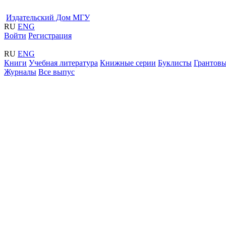
Издательский Дом МГУ
RU
ENG
Войти
Регистрация
RU
ENG
Книги
Учебная литература
Книжные серии
Буклисты
Грантовы
Журналы
Все выпус