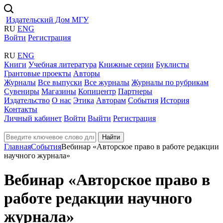
Издательский Дом МГУ
RU
ENG
Войти
Регистрация
RU
ENG
Книги
Учебная литература
Книжные серии
Буклисты
Грантовые проекты
Авторы
Журналы
Все выпуски
Все журналы
Журналы по рубрикам
Сувениры
Магазины
Копицентр
Партнеры
Издательство
О нас
Этика
Авторам
События
История
Контакты
Личный кабинет
Войти
Выйти
Регистрация
Найти
Главная
События
Вебинар «Авторское право в работе редакции
научного журнала»
Вебинар «Авторское право в
работе редакции научного
журнала»