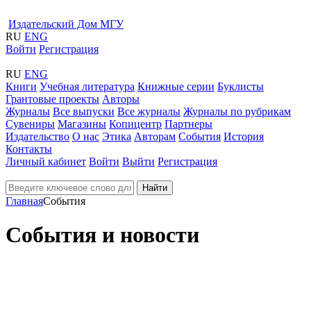
Издательский Дом МГУ
RU
ENG
Войти
Регистрация
RU
ENG
Книги
Учебная литература
Книжные серии
Буклисты
Грантовые проекты
Авторы
Журналы
Все выпуски
Все журналы
Журналы по рубрикам
Сувениры
Магазины
Копицентр
Партнеры
Издательство
О нас
Этика
Авторам
События
История
Контакты
Личный кабинет
Войти
Выйти
Регистрация
Найти
Главная
События
События и новости