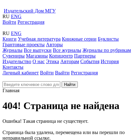
Издательский Дом МГУ
RU
ENG
Войти
Регистрация
RU
ENG
Книги
Учебная литература
Книжные серии
Буклисты
Грантовые проекты
Авторы
Журналы
Все выпуски
Все журналы
Журналы по рубрикам
Сувениры
Магазины
Копицентр
Партнеры
Издательство
О нас
Этика
Авторам
События
История
Контакты
Личный кабинет
Войти
Выйти
Регистрация
Найти
Главная
404! Страница не найдена
Ошибка! Такая страница не существует.
Страница была удалена, перемещена или вы перешли по
неправильной ссылке.