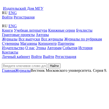
Издательский Дом МГУ
RU
ENG
Войти
Регистрация
RU
ENG
Книги
Учебная литература
Книжные серии
Буклисты
Грантовые проекты
Авторы
Журналы
Все выпуски
Все журналы
Журналы по рубрикам
Сувениры
Магазины
Копицентр
Партнеры
Издательство
О нас
Этика
Авторам
События
История
Контакты
Личный кабинет
Войти
Выйти
Регистрация
Найти
Главная
Журналы
Вестник Московского университета. Серия 9.