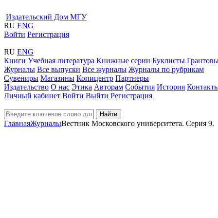
Издательский Дом МГУ
RU
ENG
Войти
Регистрация
RU
ENG
Книги
Учебная литература
Книжные серии
Буклисты
Грантовы
Журналы
Все выпуски
Все журналы
Журналы по рубрикам
Сувениры
Магазины
Копицентр
Партнеры
Издательство
О нас
Этика
Авторам
События
История
Контакт
Личный кабинет
Войти
Выйти
Регистрация
Найти
Главная
Журналы
Вестник Московского университета. Серия 9.