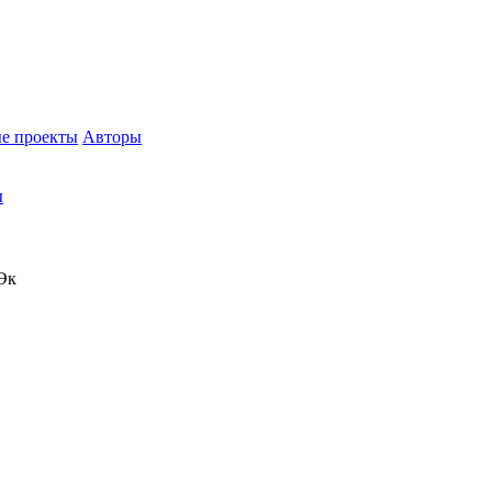
е проекты
Авторы
ы
 Эк