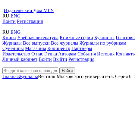
Издательский Дом МГУ
RU
ENG
Войти
Регистрация
RU
ENG
Книги
Учебная литература
Книжные серии
Буклисты
Грантовы
Журналы
Все выпуски
Все журналы
Журналы по рубрикам
Сувениры
Магазины
Копицентр
Партнеры
Издательство
О нас
Этика
Авторам
События
История
Контакт
Личный кабинет
Войти
Выйти
Регистрация
Найти
Главная
Журналы
Вестник Московского университета. Серия 6.