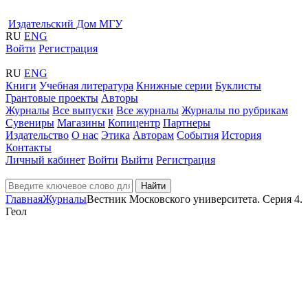
Издательский Дом МГУ
RU
ENG
Войти
Регистрация
RU
ENG
Книги
Учебная литература
Книжные серии
Буклисты
Грантовые проекты
Авторы
Журналы
Все выпуски
Все журналы
Журналы по рубрикам
Сувениры
Магазины
Копицентр
Партнеры
Издательство
О нас
Этика
Авторам
События
История
Контакты
Личный кабинет
Войти
Выйти
Регистрация
Найти
Главная
Журналы
Вестник Московского университета. Серия 4.
Геол