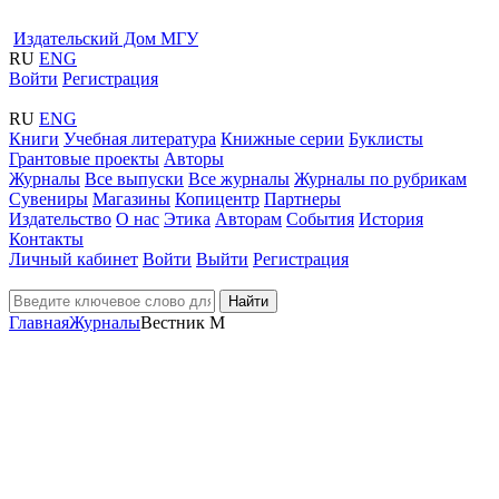
Издательский Дом МГУ
RU
ENG
Войти
Регистрация
RU
ENG
Книги
Учебная литература
Книжные серии
Буклисты
Грантовые проекты
Авторы
Журналы
Все выпуски
Все журналы
Журналы по рубрикам
Сувениры
Магазины
Копицентр
Партнеры
Издательство
О нас
Этика
Авторам
События
История
Контакты
Личный кабинет
Войти
Выйти
Регистрация
Найти
Главная
Журналы
Вестник М