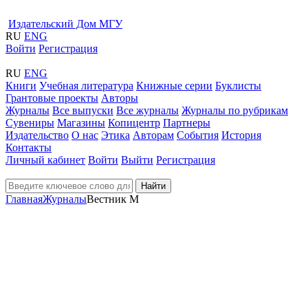
Издательский Дом МГУ
RU
ENG
Войти
Регистрация
RU
ENG
Книги
Учебная литература
Книжные серии
Буклисты
Грантовые проекты
Авторы
Журналы
Все выпуски
Все журналы
Журналы по рубрикам
Сувениры
Магазины
Копицентр
Партнеры
Издательство
О нас
Этика
Авторам
События
История
Контакты
Личный кабинет
Войти
Выйти
Регистрация
Найти
Главная
Журналы
Вестник М