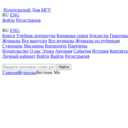
Издательский Дом МГУ
RU
ENG
Войти
Регистрация
RU
ENG
Книги
Учебная литература
Книжные серии
Буклисты
Грантовы
Журналы
Все выпуски
Все журналы
Журналы по рубрикам
Сувениры
Магазины
Копицентр
Партнеры
Издательство
О нас
Этика
Авторам
События
История
Контакт
Личный кабинет
Войти
Выйти
Регистрация
Найти
Главная
Журналы
Вестник Мо