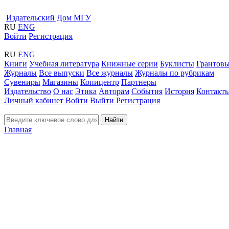
Издательский Дом МГУ
RU
ENG
Войти
Регистрация
RU
ENG
Книги
Учебная литература
Книжные серии
Буклисты
Грантовы
Журналы
Все выпуски
Все журналы
Журналы по рубрикам
Сувениры
Магазины
Копицентр
Партнеры
Издательство
О нас
Этика
Авторам
События
История
Контакт
Личный кабинет
Войти
Выйти
Регистрация
Найти
Главная