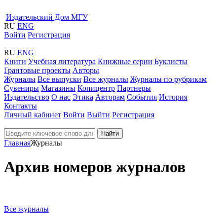
Издательский Дом МГУ
RU
ENG
Войти
Регистрация
RU
ENG
Книги
Учебная литература
Книжные серии
Буклисты
Грантовые проекты
Авторы
Журналы
Все выпуски
Все журналы
Журналы по рубрикам
Сувениры
Магазины
Копицентр
Партнеры
Издательство
О нас
Этика
Авторам
События
История
Контакты
Личный кабинет
Войти
Выйти
Регистрация
Найти
Главная
Журналы
Архив номеров журналов
Все журналы