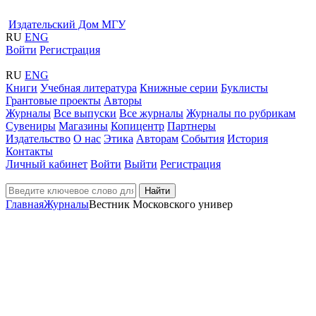
Издательский Дом МГУ
RU
ENG
Войти
Регистрация
RU
ENG
Книги
Учебная литература
Книжные серии
Буклисты
Грантовые проекты
Авторы
Журналы
Все выпуски
Все журналы
Журналы по рубрикам
Сувениры
Магазины
Копицентр
Партнеры
Издательство
О нас
Этика
Авторам
События
История
Контакты
Личный кабинет
Войти
Выйти
Регистрация
Найти
Главная
Журналы
Вестник Московского универ