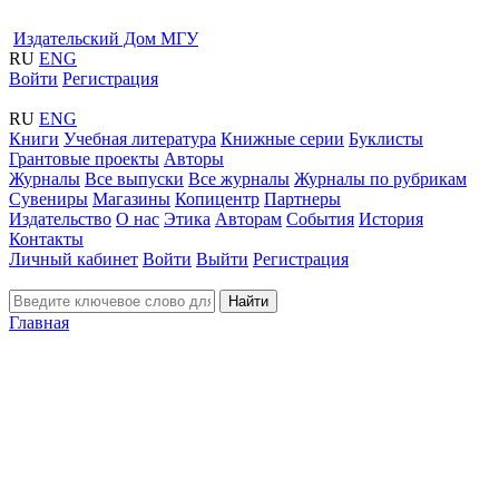
Издательский Дом МГУ
RU
ENG
Войти
Регистрация
RU
ENG
Книги
Учебная литература
Книжные серии
Буклисты
Грантовые проекты
Авторы
Журналы
Все выпуски
Все журналы
Журналы по рубрикам
Сувениры
Магазины
Копицентр
Партнеры
Издательство
О нас
Этика
Авторам
События
История
Контакты
Личный кабинет
Войти
Выйти
Регистрация
Найти
Главная