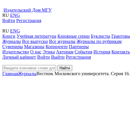
Издательский Дом МГУ
RU
ENG
Войти
Регистрация
RU
ENG
Книги
Учебная литература
Книжные серии
Буклисты
Грантовы
Журналы
Все выпуски
Все журналы
Журналы по рубрикам
Сувениры
Магазины
Копицентр
Партнеры
Издательство
О нас
Этика
Авторам
События
История
Контакт
Личный кабинет
Войти
Выйти
Регистрация
Найти
Главная
Журналы
Вестник Московского университета. Серия 16.