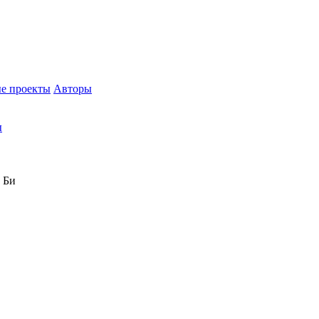
е проекты
Авторы
ы
 Би