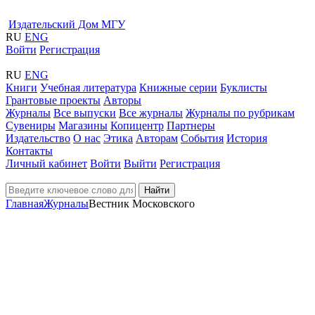
Издательский Дом МГУ
RU
ENG
Войти
Регистрация
RU
ENG
Книги
Учебная литература
Книжные серии
Буклисты
Грантовые проекты
Авторы
Журналы
Все выпуски
Все журналы
Журналы по рубрикам
Сувениры
Магазины
Копицентр
Партнеры
Издательство
О нас
Этика
Авторам
События
История
Контакты
Личный кабинет
Войти
Выйти
Регистрация
Найти
Главная
Журналы
Вестник Московского