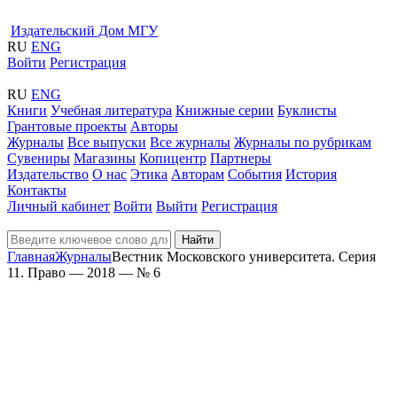
Издательский Дом МГУ
RU
ENG
Войти
Регистрация
RU
ENG
Книги
Учебная литература
Книжные серии
Буклисты
Грантовые проекты
Авторы
Журналы
Все выпуски
Все журналы
Журналы по рубрикам
Сувениры
Магазины
Копицентр
Партнеры
Издательство
О нас
Этика
Авторам
События
История
Контакты
Личный кабинет
Войти
Выйти
Регистрация
Найти
Главная
Журналы
Вестник Московского университета. Серия
11. Право — 2018 — № 6