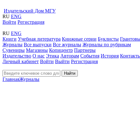
Издательский Дом МГУ
RU
ENG
Войти
Регистрация
RU
ENG
Книги
Учебная литература
Книжные серии
Буклисты
Грантовы
Журналы
Все выпуски
Все журналы
Журналы по рубрикам
Сувениры
Магазины
Копицентр
Партнеры
Издательство
О нас
Этика
Авторам
События
История
Контакт
Личный кабинет
Войти
Выйти
Регистрация
Найти
Главная
Журналы