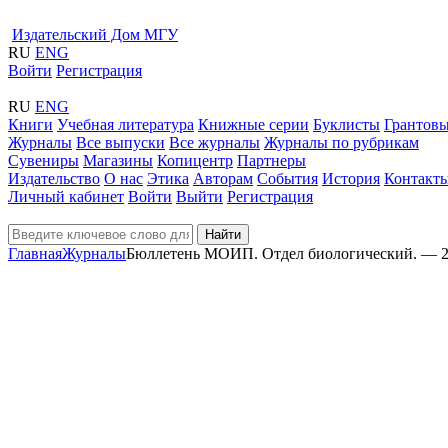
Издательский Дом МГУ
RU
ENG
Войти
Регистрация
RU
ENG
Книги
Учебная литература
Книжные серии
Буклисты
Грантовы
Журналы
Все выпуски
Все журналы
Журналы по рубрикам
Сувениры
Магазины
Копицентр
Партнеры
Издательство
О нас
Этика
Авторам
События
История
Контакт
Личный кабинет
Войти
Выйти
Регистрация
Найти
Главная
Журналы
Бюллетень МОИП. Отдел биологический. — 